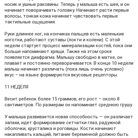
носик и ушные раковины. Теперь у малыша есть шея, и он
начинает поворачивать головку. Начинают расти первые
волосы, тонкая кожа начинает чувствовать первые
тактильные ощущения.
Руки длиннее ног, на кончиках пальцев есть маленькие
ноготки, работают суставы (локти и колени). С этой
недели стартует процесс минерализации костей, пока они
больше напоминают хрящи. Также на этом сроке
появляется диафрагма. Малышу свободно в матке, он
плавает и постоянно переворачивается. В конце 10 недели
малыш начинает различать (пока лишь очень условно)
вкус – на языке формируются вкусовые рецепторы.
11 НЕДЕЛЯ
Весит ребенок более 15 граммов, его рост – около 8
сантиметров. По размерам он напоминает среднюю грушу.
У малыша развивается новая способность — он различает
запахи, идет формирование сетчатки глаз, радужной
оболочки, хрусталика и роговицы. Кости начинают
накапливать кальций, питание беременной должно быть