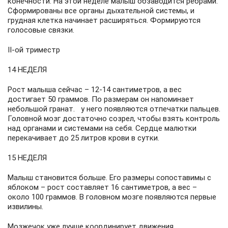
конечности. На этой неделе малыш обзаводится ребрами.
Сформированы все органы дыхательной системы, и
грудная клетка начинает расширяться. Формируются
голосовые связки.
II-ой триместр
14 НЕДЕЛЯ
Рост малыша сейчас – 12-14 сантиметров, а вес
достигает 50 граммов. По размерам он напоминает
небольшой гранат. у него появляются отпечатки пальцев.
Головной мозг достаточно созрел, чтобы взять контроль
над органами и системами на себя. Сердце малютки
перекачивает до 25 литров крови в сутки.
15 НЕДЕЛЯ
Малыш становится больше. Его размеры сопоставимы с
яблоком – рост составляет 16 сантиметров, а вес –
около 100 граммов. В головном мозге появляются первые
извилины.
Мозжечок уже лучше координирует движения