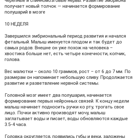
черепные и спинномозговые нервы. Развитие эмбриона
получает новый толчок — начинается формирование
полушарий в мозге
10 НЕДЕЛЯ
Завершился эмбриональный период развития и начался
фетальный. Малыш именуется плодом и так будет до
самых родов. Внешне он уже похож на человека –
хвостика больше нет, есть четыре конечности, копчик,
голова.
Вес малютки – около 10 граммов, рост – от 6 до 7 мм. По
размерам он напоминает небольшую сливу. Продолжается
развитие и разветвление нервной системы.
Головной мозг имеет два полушария, начинается
формирование первых нейронных связей. К концу недели
малыш начинает подносить ручки ко рту, трогать свое
лицо. Почки активно производят мочу, малыш
заглатывает воды и писает, воды обновляются каждые
3.5-4 часа.
Головка округляется, появились губы и веки, заложены