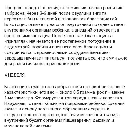
Процесс оплодотворения, положивший начало развитию
эмбриона. Через 3-6 дней после овуляции зигота
перестает быть таковой и становится бластоцистой.
Бластоциста имеет два слоя: внутренний позднее станет
внутренними органами ребенка, а внешний отвечает за
процесс имплантации. После того как бластоциста
«прилипла», начинается ее постепенное погружение в
эндометрий, ворсинки внешнего слоя бластоцисты
соединяются с кровеносными сосудами женщины,
зародыш начинает питаться– получать все, что ему нужно
для развития из материнской крови.
4 НЕДЕЛЯ
Бластоциста уже стала эмбрионом и он приобрел первые
характеристики: его вес – около 0.5 грамма, рост – менее
1 миллиметра. Формируется три зародышевых лепестка.
Наружный станет кожными покровами ребенка, средний
ляжет в основу поэтапного образования сердца и
сосудов, половых органов, костей и мышечной ткани, а
внутренний будет органами пищеварения, дыхания и
мочеполовой системы.