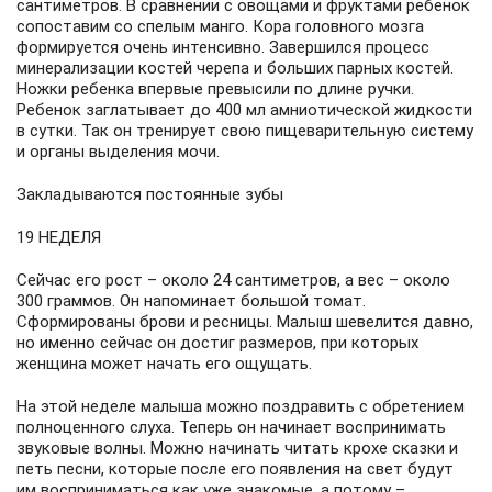
сантиметров. В сравнении с овощами и фруктами ребенок
сопоставим со спелым манго. Кора головного мозга
формируется очень интенсивно. Завершился процесс
минерализации костей черепа и больших парных костей.
Ножки ребенка впервые превысили по длине ручки.
Ребенок заглатывает до 400 мл амниотической жидкости
в сутки. Так он тренирует свою пищеварительную систему
и органы выделения мочи.
Закладываются постоянные зубы
19 НЕДЕЛЯ
Сейчас его рост – около 24 сантиметров, а вес – около
300 граммов. Он напоминает большой томат.
Сформированы брови и ресницы. Малыш шевелится давно,
но именно сейчас он достиг размеров, при которых
женщина может начать его ощущать.
На этой неделе малыша можно поздравить с обретением
полноценного слуха. Теперь он начинает воспринимать
звуковые волны. Можно начинать читать крохе сказки и
петь песни, которые после его появления на свет будут
им восприниматься как уже знакомые, а потому –