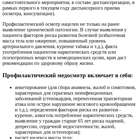
самостоятельного мероприятия, в составе диспансеризации, в
рамках первого в текущем году диспансерного приема
(осмотра, консультации).
Профилактический осмотр нацелен не только на ранее
выявление хронической патологии. В случае выявления у
пациента факторов риска развития болезней (избыточная
масса тела или ожирение, повышенный уровень
артериального давления, курение табака и т.д.), факта
употребления пациентом наркотических средств или
психотропных веществ в немедицинских целях, врач даст
рекомендации по здоровому образу жизни.
Профилактический медосмотр включает в себя:
анкетирование (для сбора анамнеза, жалоб и симптомов,
характерных для серьезных неинфекционных
заболеваний (стенокардия, перенесенная транзиторная
атака или острое нарушение мозгового кровообращения
и т.д.), определения факторов риска их развития -
курение, алкоголь потребление наркотических средств,
выявление у граждан старше 65 лет риска падений,
депрессии, сердечной недостаточности, жалоб,
характерных для остеопороза);
расчет индекса массы тела;