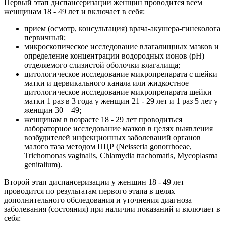
Первый этап диспансеризации женщин проводится всем
женщинам 18 - 49 лет и включает в себя:
прием (осмотр, консультация) врача-акушера-гинеколога
первичный;
микроскопическое исследование влагалищных мазков и
определение концентрации водородных ионов (pH)
отделяемого слизистой оболочки влагалища;
цитологическое исследование микропрепарата с шейки
матки и цервикального канала или жидкостное
цитологическое исследование микропрепарата шейки
матки 1 раз в 3 года у женщин 21 - 29 лет и 1 раз 5 лет у
женщин 30 – 49;
женщинам в возрасте 18 - 29 лет проводиться
лабораторное исследование мазков в целях выявления
возбудителей инфекционных заболеваний органов
малого таза методом ПЦР (Neisseria gonorrhoeae,
Trichomonas vaginalis, Chlamydia trachomatis, Mycoplasma
genitalium).
Второй этап диспансеризации у женщин 18 - 49 лет
проводится по результатам первого этапа в целях
дополнительного обследования и уточнения диагноза
заболевания (состояния) при наличии показаний и включает в
себя: