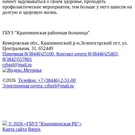
начнет задумываться о своем здоровье, проходить
профилактические мероприятия, тем больше у него шансов на
долгую и здоровую жизнь.
ГБУЗ "Крапивинская районная больница"
Кемеровская обл., Крапивинский р-н,Зеленогорский пгт, ул.
Центральная, 31, 652449
Приемная 8(38446)25100, Контакт-центр 8(38446)25403,
8(3842)557801
crbzel@mail.ru
©2026
Телефон: +7 (38446) 2-51-00
Электронная почта: crbzel@mail.ru
Государственное
бюджетное учреждение здравоохранения
«Крапивинская районная больница»
Кемеровская обл., Крапивинский р-н
Зеленогорский пгт, ул. Центральная, 31, 652449
© 2026 «ГБУЗ "Крапивинская РБ"»
Карта сайта
Вверх