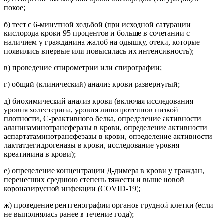
покое;
б) тест с 6-минутной ходьбой (при исходной сатурации
кислорода крови 95 процентов и больше в сочетании с
наличием у гражданина жалоб на одышку, отеки, которые
появились впервые или повысилась их интенсивность);
в) проведение спирометрии или спирографии;
г) общий (клинический) анализ крови развернутый;
д) биохимический анализ крови (включая исследования
уровня холестерина, уровня липопротеинов низкой
плотности, C-реактивного белка, определение активности
аланинаминотрансферазы в крови, определение активности
аспартатаминотрансферазы в крови, определение активности
лактатдегидрогеназы в крови, исследование уровня
креатинина в крови);
е) определение концентрации Д-димера в крови у граждан,
перенесших среднюю степень тяжести и выше новой
коронавирусной инфекции (COVID-19);
ж) проведение рентгенографии органов грудной клетки (если
не выполнялась ранее в течение года);