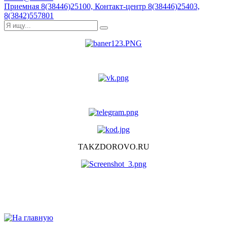
Приемная 8(38446)25100, Контакт-центр 8(38446)25403,
8(3842)557801
TAKZDOROVO.RU