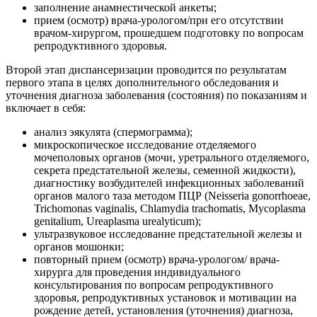
заполнение анамнестической анкеты;
прием (осмотр) врача-урологом/при его отсутствии
врачом-хирургом, прошедшем подготовку по вопросам
репродуктивного здоровья.
Второй этап диспансеризации проводится по результатам
первого этапа в целях дополнительного обследования и
уточнения диагноза заболевания (состояния) по показаниям и
включает в себя:
анализ эякулята (спермограмма);
микроскопическое исследование отделяемого
мочеполовых органов (мочи, уретрального отделяемого,
секрета предстательной железы, семенной жидкости),
диагностику возбудителей инфекционных заболеваний
органов малого таза методом ПЦР (Neisseria gonorrhoeae,
Trichomonas vaginalis, Chlamydia trachomatis, Mycoplasma
genitalium, Ureaplasma urealyticum);
ультразвуковое исследование предстательной железы и
органов мошонки;
повторный прием (осмотр) врача-урологом/ врача-
хирурга для проведения индивидуального
консультирования по вопросам репродуктивного
здоровья, репродуктивных установок и мотивации на
рождение детей, установления (уточнения) диагноза,