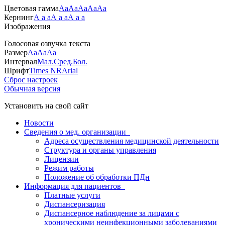
Цветовая гамма
Аа
Аа
Аа
Аа
Аа
Кернинг
А а а
А а а
А а а
Изображения
Голосовая озвучка текста
Размер
Аа
Аа
Аа
Интервал
Мал.
Сред.
Бол.
Шрифт
Times NR
Arial
Сброс настроек
Обычная версия
Установить на свой сайт
Новости
Сведения о мед. организации
Адреса осуществления медицинской деятельности
Структура и органы управления
Лицензии
Режим работы
Положение об обработки ПДн
Информация для пациентов
Платные услуги
Диспансеризация
Диспансерное наблюдение за лицами с
хроническими неинфекционными заболеваниями