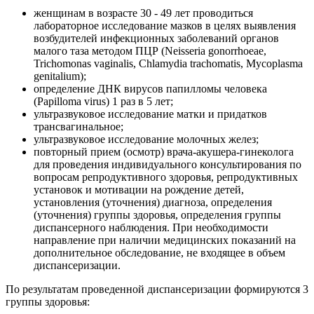
женщинам в возрасте 30 - 49 лет проводиться
лабораторное исследование мазков в целях выявления
возбудителей инфекционных заболеваний органов
малого таза методом ПЦР (Neisseria gonorrhoeae,
Trichomonas vaginalis, Chlamydia trachomatis, Mycoplasma
genitalium);
определение ДНК вирусов папилломы человека
(Papilloma virus) 1 раз в 5 лет;
ультразвуковое исследование матки и придатков
трансвагинальное;
ультразвуковое исследование молочных желез;
повторный прием (осмотр) врача-акушера-гинеколога
для проведения индивидуального консультирования по
вопросам репродуктивного здоровья, репродуктивных
установок и мотивации на рождение детей,
установления (уточнения) диагноза, определения
(уточнения) группы здоровья, определения группы
диспансерного наблюдения. При необходимости
направление при наличии медицинских показаний на
дополнительное обследование, не входящее в объем
диспансеризации.
По результатам проведенной диспансеризации формируются 3
группы здоровья: