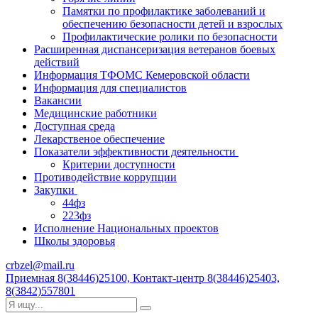
Памятки по профилактике заболеваний и
обеспечению безопасности детей и взрослых
Профилактические ролики по безопасности
Расширенная диспансеризация ветеранов боевых
действий
Информация ТФОМС Кемеровской области
Информация для специалистов
Вакансии
Медицинские работники
Доступная среда
Лекарственое обеспечение
Показатели эффективности деятельности
Критерии доступности
Противодействие коррупции
Закупки
44фз
223фз
Исполнение Национальных проектов
Школы здоровья
crbzel@mail.ru
Приемная 8(38446)25100, Контакт-центр 8(38446)25403,
8(3842)557801