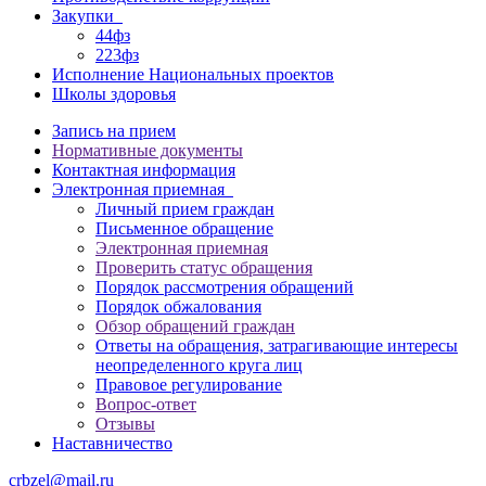
Закупки
44фз
223фз
Исполнение Национальных проектов
Школы здоровья
Запись на прием
Нормативные документы
Контактная информация
Электронная приемная
Личный прием граждан
Письменное обращение
Электронная приемная
Проверить статус обращения
Порядок рассмотрения обращений
Порядок обжалования
Обзор обращений граждан
Ответы на обращения, затрагивающие интересы
неопределенного круга лиц
Правовое регулирование
Вопрос-ответ
Отзывы
Наставничество
crbzel@mail.ru