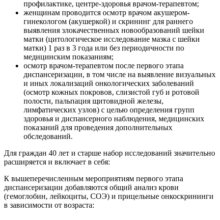
профилактике, центре-здоровья врачом-терапевтом;
женщинам проводится осмотр врачом акушером-
гинекологом (акушеркой) и скрининг для раннего
выявления злокачественных новообразований шейки
матки (цитологическое исследование мазка с шейки
матки) 1 раз в 3 года или без периодичности по
медицинским показаниям;
осмотр врачом-терапевтом после первого этапа
диспансеризации, в том числе на выявление визуальных
и иных локализаций онкологических заболеваний
(осмотр кожных покровов, слизистой губ и ротовой
полости, пальпация щитовидной железы,
лимфатических узлов) с целью определения групп
здоровья и диспансерного наблюдения, медицинских
показаний для проведения дополнительных
обследований.
Для граждан 40 лет и старше набор исследований значительно
расширяется и включает в себя:
К вышеперечисленным мероприятиям первого этапа
диспансеризации добавляются общий анализ крови
(гемоглобин, лейкоциты, СОЭ) и прицельные онкоскрининги
в зависимости от возраста: