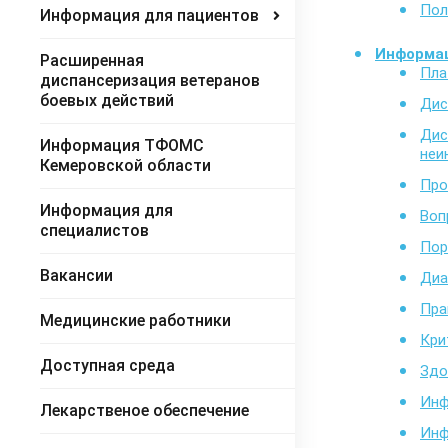
Пол
Информация для пациентов
Информац
Расширенная
Пла
диспансеризация ветеранов
боевых действий
Дис
Дис
Информация ТФОМС
неи
Кемеровской области
Про
Информация для
Воп
специалистов
Пор
Вакансии
Диа
Пра
Медицинские работники
Кри
Доступная среда
Здо
Инф
Лекарственое обеспечение
Инф