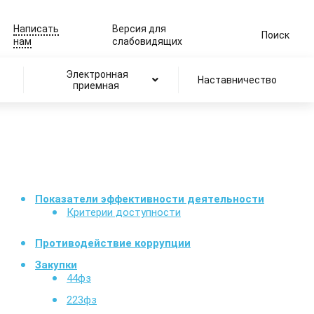
Написать
Версия для
Поиск
нам
слабовидящих
Электронная
Наставничество
приемная
Показатели эффективности деятельности
Критерии доступности
Противодействие коррупции
Закупки
44фз
223фз