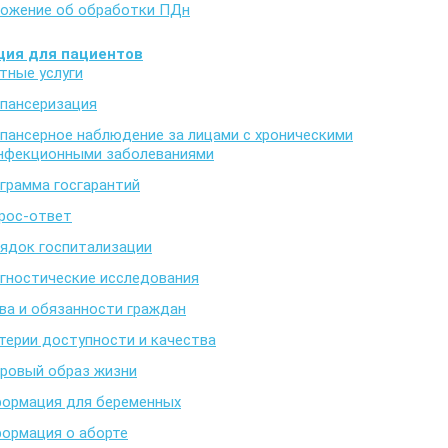
ожение об обработки ПДн
ия для пациентов
тные услуги
пансеризация
пансерное наблюдение за лицами с хроническими
нфекционными заболеваниями
грамма госгарантий
рос-ответ
ядок госпитализации
гностические исследования
ва и обязанности граждан
терии доступности и качества
ровый образ жизни
ормация для беременных
ормация о аборте