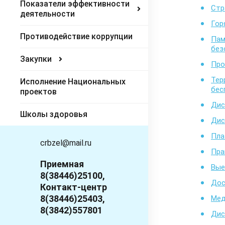
Показатели эффективности
Стр
деятельности
Гор
Противодействие коррупции
Пам
без
Закупки
Про
Тер
Исполнение Национальных
бес
проектов
Дис
Школы здоровья
Дис
Пла
crbzel@mail.ru
Пра
Приемная
Вые
8(38446)25100,
Дос
Контакт-центр
8(38446)25403,
Мед
8(3842)557801
Дис